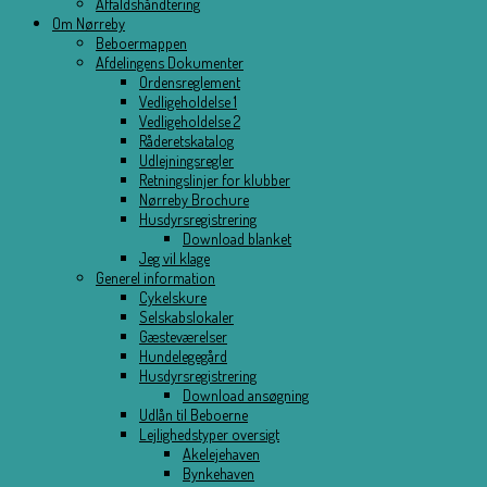
Affaldshåndtering
Om Nørreby
Beboermappen
Afdelingens Dokumenter
Ordensreglement
Vedligeholdelse 1
Vedligeholdelse 2
Råderetskatalog
Udlejningsregler
Retningslinjer for klubber
Nørreby Brochure
Husdyrsregistrering
Download blanket
Jeg vil klage
Generel information
Cykelskure
Selskabslokaler
Gæsteværelser
Hundelegegård
Husdyrsregistrering
Download ansøgning
Udlån til Beboerne
Lejlighedstyper oversigt
Akelejehaven
Bynkehaven