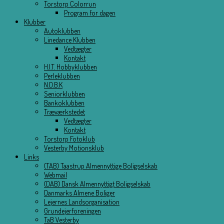
Torstorp Colorrun
Program for dagen
Klubber
Autoklubben
Linedance Klubben
Vedtægter
Kontakt
H.I.T. Hobbyklubben
Perleklubben
N.D.B.K
Seniorklubben
Bankoklubben
Træværkstedet
Vedtægter
Kontakt
Torstorp Fotoklub
Vesterby Motionsklub
Links
(TAB) Taastrup Almennyttige Boligselskab
Webmail
(DAB) Dansk Almennyttigt Boligselskab
Danmarks Almene Boliger
Lejernes Landsorganisation
Grundejerforeningen
TaB Vesterby