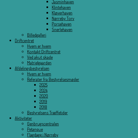
Jasminhaven
Klintehaven
Kløverhaven
Nørreby Torv
Porsehaven
Snerlehaven
Billedgalleri
Driftcentret
Hvem er hvem
Kontakt Driftcentret
Ved akut skade
Matrielgaarden
Afdelingsbestyrelsen
Hvem er hvem
Referater fra Bestyrelsesmøder
2025
2024
2020
2019
2018
Bestyrelsens Træffetider
Aktiviteter
Genbrugscentralen
Petanque
Flagdage i Nørreby