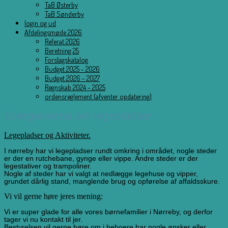
TaB Østerby
TaB Sønderby
login og ud
Afdelingsmøde 2026
Referat 2026
Beretning 25
Forslagskatalog
Budget 2025 - 2026
Budget 2026 - 2027
Regnskab 2024 - 2025
ordensreglement (afventer opdatering)
Spørgeskema om legepladser
Legepladser og Aktiviteter.
I nørreby har vi legepladser rundt omkring i området, nogle steder
er der en rutchebane, gynge eller vippe. Andre steder er der
legestativer og trampoliner.
Nogle af steder har vi valgt at nedlægge legehuse og vipper,
grundet dårlig stand, manglende brug og opførelse af affaldsskure.
Vi vil gerne høre jeres mening:
Vi er super glade for alle vores børnefamilier i Nørreby, og derfor
tager vi nu kontakt til jer.
Bestyrelsen vil gerne høre om i beboere har nogle ønsker eller