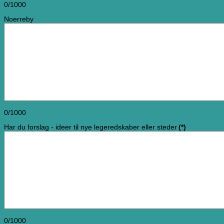
0/1000
Noerreby
0/1000
Har du forslag - ideer til nye legeredskaber eller steder
(*)
0/1000