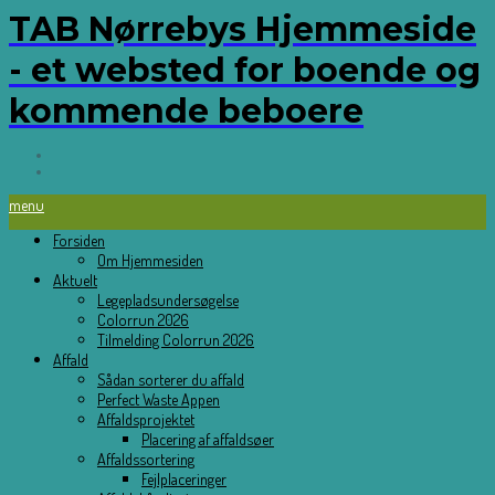
TAB Nørrebys Hjemmeside
- et websted for boende og
kommende beboere
menu
Forsiden
Om Hjemmesiden
Aktuelt
Legepladsundersøgelse
Colorrun 2026
Tilmelding Colorrun 2026
Affald
Sådan sorterer du affald
Perfect Waste Appen
Affaldsprojektet
Placering af affaldsøer
Affaldssortering
Fejlplaceringer