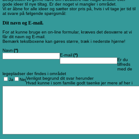
gode ideer til nye tiltag. Er der noget vi mangler i området.
Vi er åbne for alle ideer og sætter stor pris på, hvis i vil tage jer tid til
at svare på følgende spørgsmål:
Dit navn og E-mail.
For at kunne bruge en on-line formular, kræves det desværre at vi
får dit navn og E-mail.
Bemærk tekstboxene kan gøres større, træk i nederste hjørne!
Navn
(*)
E-mail
(*)
Er du
tilfreds
med de
legepladser der findes i området
Venligst begrund dit svar herunder
Ja
Nej
Hvad kunne i som familie godt taenke jer mere af her i